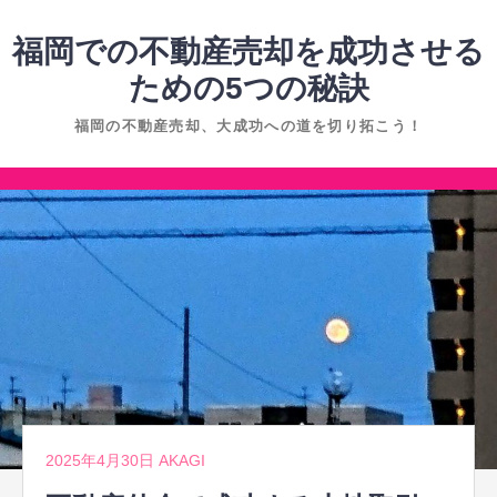
コ
ン
福岡での不動産売却を成功させる
テ
ための5つの秘訣
ン
福岡の不動産売却、大成功への道を切り拓こう！
ツ
へ
コ
ス
ン
キ
テ
ッ
ン
プ
ツ
へ
ス
キ
ッ
2025年4月30日
AKAGI
プ