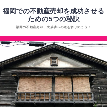
コ
ン
福岡での不動産売却を成功させる
テ
ための5つの秘訣
ン
福岡の不動産売却、大成功への道を切り拓こう！
ツ
へ
コ
ス
ン
キ
テ
ッ
ン
プ
ツ
へ
ス
キ
ッ
プ