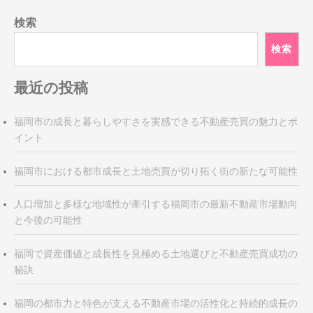
稿
検索
ナ
ビ
検索
ゲ
ー
最近の投稿
シ
ョ
福岡市の成長と暮らしやすさを実感できる不動産売買の魅力とポ
ン
イント
福岡市における都市成長と土地売買が切り拓く街の新たな可能性
人口増加と多様な地域性が牽引する福岡市の最新不動産市場動向
と今後の可能性
福岡で資産価値と成長性を見極める土地選びと不動産売買成功の
秘訣
福岡の都市力と特色が支える不動産市場の活性化と持続的成長の