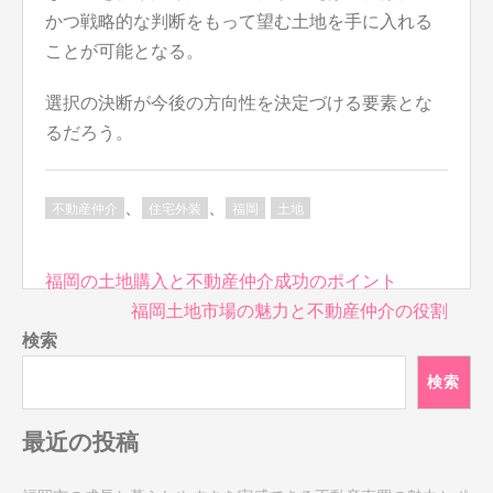
かつ戦略的な判断をもって望む土地を手に入れる
ことが可能となる。
選択の決断が今後の方向性を決定づける要素とな
るだろう。
、
、
不動産仲介
住宅外装
福岡
土地
投
福岡の土地購入と不動産仲介成功のポイント
稿
福岡土地市場の魅力と不動産仲介の役割
ナ
検索
ビ
検索
ゲ
ー
最近の投稿
シ
ョ