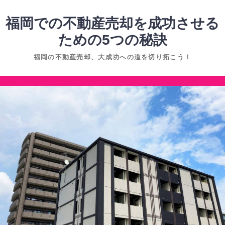
コ
ン
福岡での不動産売却を成功させる
テ
ための5つの秘訣
ン
福岡の不動産売却、大成功への道を切り拓こう！
ツ
へ
コ
ス
ン
キ
テ
ッ
ン
プ
ツ
へ
ス
キ
ッ
プ