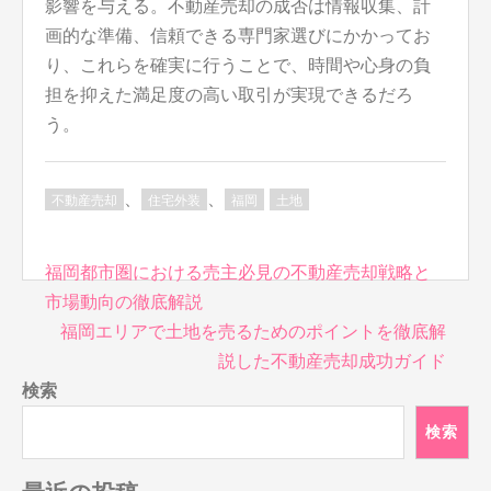
影響を与える。不動産売却の成否は情報収集、計
画的な準備、信頼できる専門家選びにかかってお
り、これらを確実に行うことで、時間や心身の負
担を抑えた満足度の高い取引が実現できるだろ
う。
、
、
不動産売却
住宅外装
福岡
土地
投
福岡都市圏における売主必見の不動産売却戦略と
稿
市場動向の徹底解説
ナ
福岡エリアで土地を売るためのポイントを徹底解
ビ
説した不動産売却成功ガイド
ゲ
検索
ー
シ
検索
ョ
ン