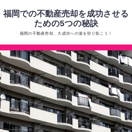
コ
ン
福岡での不動産売却を成功させる
テ
ための5つの秘訣
ン
福岡の不動産売却、大成功への道を切り拓こう！
ツ
へ
コ
ス
ン
キ
テ
ッ
ン
プ
ツ
へ
ス
キ
ッ
プ