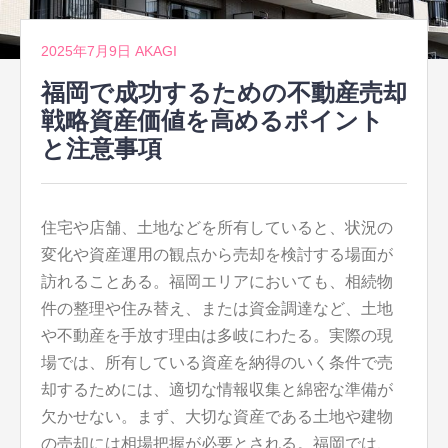
2025年7月9日
AKAGI
福岡で成功するための不動産売却
戦略資産価値を高めるポイント
と注意事項
住宅や店舗、土地などを所有していると、状況の
変化や資産運用の観点から売却を検討する場面が
訪れることある。
福岡エリアにおいても、相続物
件の整理や住み替え、または資金調達など、土地
や不動産を手放す理由は多岐にわたる。実際の現
場では、所有している資産を納得のいく条件で売
却するためには、適切な情報収集と綿密な準備が
欠かせない。まず、大切な資産である土地や建物
の売却には相場把握が必要とされる。福岡では、