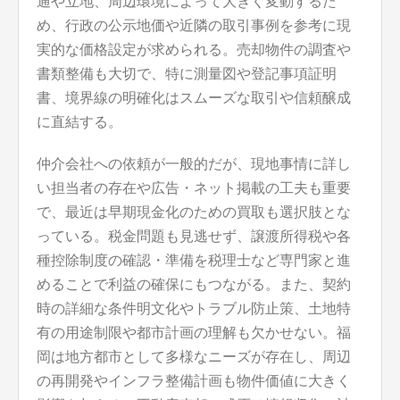
通や立地、周辺環境によって大きく変動するた
め、行政の公示地価や近隣の取引事例を参考に現
実的な価格設定が求められる。売却物件の調査や
書類整備も大切で、特に測量図や登記事項証明
書、境界線の明確化はスムーズな取引や信頼醸成
に直結する。
仲介会社への依頼が一般的だが、現地事情に詳し
い担当者の存在や広告・ネット掲載の工夫も重要
で、最近は早期現金化のための買取も選択肢とな
っている。税金問題も見逃せず、譲渡所得税や各
種控除制度の確認・準備を税理士など専門家と進
めることで利益の確保にもつながる。また、契約
時の詳細な条件明文化やトラブル防止策、土地特
有の用途制限や都市計画の理解も欠かせない。福
岡は地方都市として多様なニーズが存在し、周辺
の再開発やインフラ整備計画も物件価値に大きく