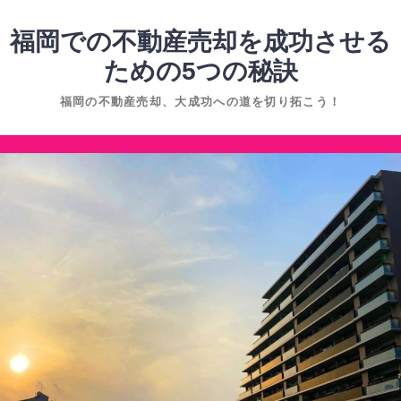
コ
ン
福岡での不動産売却を成功させる
テ
ための5つの秘訣
ン
福岡の不動産売却、大成功への道を切り拓こう！
ツ
へ
コ
ス
ン
キ
テ
ッ
ン
プ
ツ
へ
ス
キ
ッ
プ