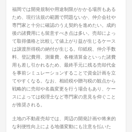
福岡では開発規制や用途制限がかかる場所もある
ため、現行法規の範囲で問題ないか、仲介会社や
専門家と十分に確認のうえ契約を進めたい。成約
後の諸費用にも留意すべき点は多い。売却によっ
て取得価格と比較して値上がり益が生じるケース
は譲渡所得税の納付が生じる。印紙税、仲介手数
料、登記費用、測量費、各種清算金といった諸費
用も差し引かれるため、最終手元に残る売却代金
を事前シミュレーションすることで資金計画を立
てやすくなる。なお、相続税や贈与税の観点から
戦略的に売却や名義変更を行う場合もあり、ケー
スによっては税理士など専門家の意見を仰ぐこと
が推奨される。
土地の不動産売却では、周辺の開発計画や将来的
な利便性向上による地価変動にも注意を払いた