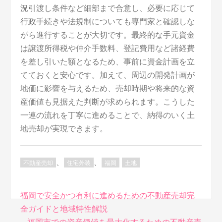
況引渡し条件など細部まで合意し、必要に応じて
行政手続きや法規制についても専門家と確認しな
がら進行することが大切です。最終的な手元資金
は譲渡所得税や仲介手数料、登記費用など諸経費
を差し引いた額となるため、事前に資金計画を立
てておくと安心です。加えて、周辺の開発計画が
地価に影響を与えるため、売却時期や将来的な資
産価値も見据えた判断が求められます。こうした
一連の流れを丁寧に進めることで、納得のいく土
地売却が実現できます。
、
、
不動産売却
住宅外装
福岡
土地
投
福岡で安全かつ有利に進めるための不動産売却完
稿
全ガイドと地域特性解説
ナ