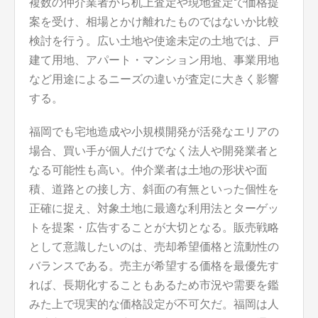
複数の仲介業者から机上査定や現地査定で価格提
案を受け、相場とかけ離れたものではないか比較
検討を行う。広い土地や使途未定の土地では、戸
建て用地、アパート・マンション用地、事業用地
など用途によるニーズの違いが査定に大きく影響
する。
福岡でも宅地造成や小規模開発が活発なエリアの
場合、買い手が個人だけでなく法人や開発業者と
なる可能性も高い。仲介業者は土地の形状や面
積、道路との接し方、斜面の有無といった個性を
正確に捉え、対象土地に最適な利用法とターゲッ
トを提案・広告することが大切となる。販売戦略
として意識したいのは、売却希望価格と流動性の
バランスである。売主が希望する価格を最優先す
れば、長期化することもあるため市況や需要を鑑
みた上で現実的な価格設定が不可欠だ。福岡は人