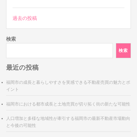
投
過去の投稿
稿
ナ
検索
ビ
ゲ
検索
ー
シ
最近の投稿
ョ
ン
福岡市の成長と暮らしやすさを実感できる不動産売買の魅力とポ
イント
福岡市における都市成長と土地売買が切り拓く街の新たな可能性
人口増加と多様な地域性が牽引する福岡市の最新不動産市場動向
と今後の可能性