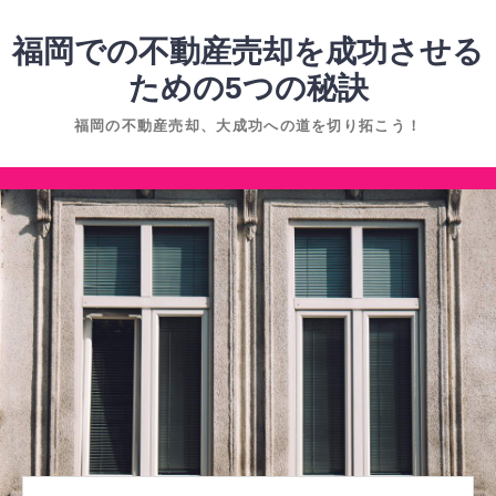
コ
ン
福岡での不動産売却を成功させる
テ
ための5つの秘訣
ン
福岡の不動産売却、大成功への道を切り拓こう！
ツ
へ
コ
ス
ン
キ
テ
ッ
ン
プ
ツ
へ
ス
キ
ッ
プ